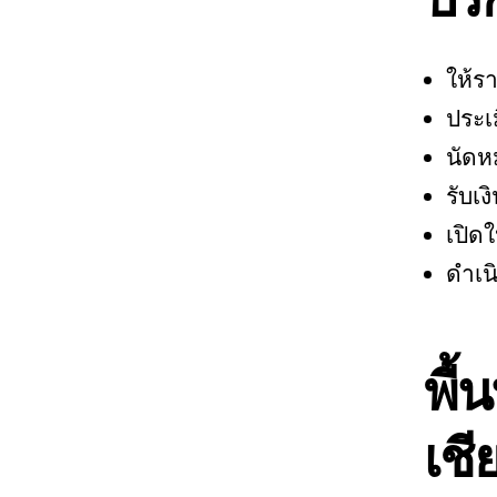
ให้ร
ประเม
นัดหม
รับเ
เปิดใ
ดำเน
พื้
เชี