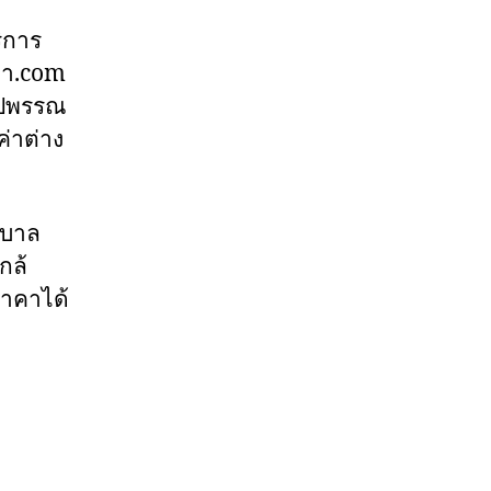
ิการ
เยา.com
รูปพรรณ
่าต่าง
ศบาล
กล้
ราคาได้