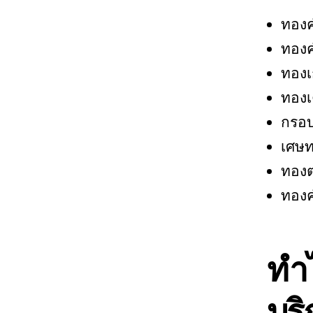
ทอง
ทองค
ทองเ
ทองเ
กรอ
เศษ
ทองต
ทอง
ทำไ
บร