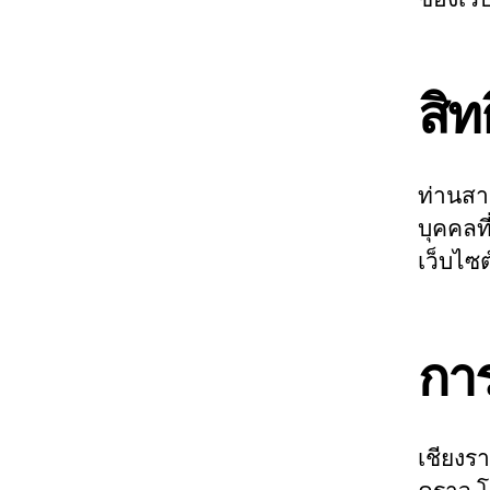
สิท
ท่านสา
บุคคลที
เว็บไซต
กา
เชียงร