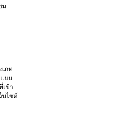
าชม
ระเภท
ากแบบ
่เข้า
ว็บไซต์