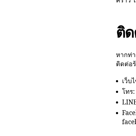
คราว โ
ติด
หากท่า
ติดต่อร
เว็บไ
โทร:
LINE
Face
face