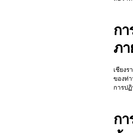
การ
ภา
เชียงร
ของท่า
การปฏิ
กา