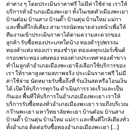
ค่าต่าง ๆ โดยประเมินราคาฟรี ไม่มีค่าใช้จ่าย เราให้
บริการทั่วอำเภอเมืองพะเยา ทั้งในเขตตัวเมืองพะเยา
บ้านต๋อม บ้านสาง บ้านต๊ำ บ้านตุ่น บ้านใหม่ แม่กา
และพื้นที่ใกล้เคียง สามารถนัดหมายล่วงหน้าเพื่อให้
ทีมงานเข้าประเมินราคาได้ตามความสะดวกของ
ลูกค้า รับซื้อทองประเภทใดบ้าง ทองคำรูปพรรณ
ทองคำแท่ง ทองเก่า ทองชำรุด ทองเคทุกเปอร์เซ็นต์
กรอบพระทอง เศษทอง ทองต่างประเทศ ทองคำขาว
ทำไมลูกค้าอำเภอเมืองพะเยาจึงเลือกใช้บริการของ
เรา ให้ราคาสูงตามสภาพจริง ประเมินราคาฟรี ไม่มี
ค่าใช้จ่าย นัดหมายรับซื้อถึงที่ รับเงินสดหรือโอนเงิน
ได้ เปิดให้บริการทุกวัน ดำเนินการรวดเร็วและเป็น
กันเอง พื้นที่ให้บริการในอำเภอเมืองพะเยา เราให้
บริการรับซื้อทองทั่วอำเภอเมืองพะเยา รวมถึงบริเวณ
กว๊านพะเยา มหาวิทยาลัยพะเยา บ้านต๋อม บ้านสาง
บ้านต๊ำ บ้านตุ่น บ้านใหม่ แม่กา และพื้นที่ใกล้เคียงทั่ว
ทั้งอำเภอ ติดต่อรับซื้อทองอำเภอเมืองพะเยา […]