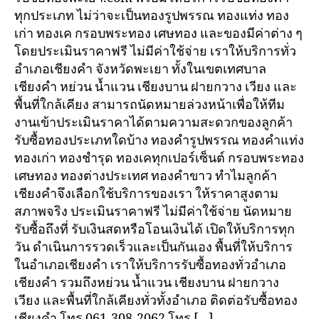
ทุกประเภท ไม่ว่าจะเป็นทองรูปพรรณ ทองแท่ง ทอง
เก่า ทองเค กรอบพระทอง เศษทอง และของมีค่าต่าง ๆ
โดยประเมินราคาฟรี ไม่มีค่าใช้จ่าย เราให้บริการทั่ว
อำเภอเชียงคำ จังหวัดพะเยา ทั้งในเขตเทศบาล
เชียงคำ หย่วน น้ำแวน เชียงบาน ฝายกวาง เวียง และ
พื้นที่ใกล้เคียง สามารถนัดหมายล่วงหน้าเพื่อให้ทีม
งานเข้าประเมินราคาได้ตามความสะดวกของลูกค้า
รับซื้อทองประเภทใดบ้าง ทองคำรูปพรรณ ทองคำแท่ง
ทองเก่า ทองชำรุด ทองเคทุกเปอร์เซ็นต์ กรอบพระทอง
เศษทอง ทองต่างประเทศ ทองคำขาว ทำไมลูกค้า
เชียงคำจึงเลือกใช้บริการของเรา ให้ราคาสูงตาม
สภาพจริง ประเมินราคาฟรี ไม่มีค่าใช้จ่าย นัดหมาย
รับซื้อถึงที่ รับเงินสดหรือโอนเงินได้ เปิดให้บริการทุก
วัน ดำเนินการรวดเร็วและเป็นกันเอง พื้นที่ให้บริการ
ในอำเภอเชียงคำ เราให้บริการรับซื้อทองทั่วอำเภอ
เชียงคำ รวมถึงหย่วน น้ำแวน เชียงบาน ฝายกวาง
เวียง และพื้นที่ใกล้เคียงทั่วทั้งอำเภอ ติดต่อรับซื้อทอง
เชียงคำ โทร 061-308-2062 โทร […]