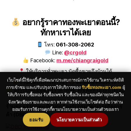
อยากรู้ราคาทองพะเยาตอนนี้?
ทักหาเราได้เลย
โทร:
061-308-2062
Line:
@crgold
Facebook:
m.me/chiangraigold
ให้บริการทั่วพะเยา นัดซื้อขายถึงบ้านได้
เว็บไซต์นี้ใช้คุกกี้เพื่อพัฒนาประสบการณ์การใช้งาน วิเคราะห์สถิติ
ร้านเปิดบริการทุกวัน |
ติดต่อได้ตลอดเวลา
การเข้าชม และปรับปรุงการให้บริการของ
รับซื้อทองพะเยา.com
ผู้
ส่งรูปประเมินฟรี รู้ราคาทันที ทักเฟสหรือไลน์ได้เลย
ให้บริการรับซื้อทอง รับซื้อเพชร รับซื้อเงิน และของมีค่าทุกชนิดใน
จังหวัดเชียงรายและพะเยา หากท่านใช้งานเว็บไซต์ต่อ ถือว่าท่าน
ร้านของเราจดทะเบียนถูกต้องกับกรมพัฒนาธุรกิจการ
ยอมรับการใช้งานคุกกี้ตามนโยบายความเป็นส่วนตัวของเรา
ค้า (DBD)
ยอมรับ
นโยบายความเป็นส่วนตัว