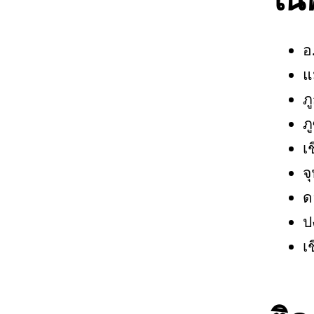
อ
แ
ภ
ภ
เ
จ
ด
ป
เ