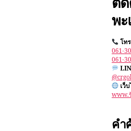
ติด
พะ
โทร
061-3
061-3
LIN
@crgo
เว็บ
www.รั
คำค