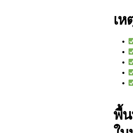
เหต
พื้
ใน