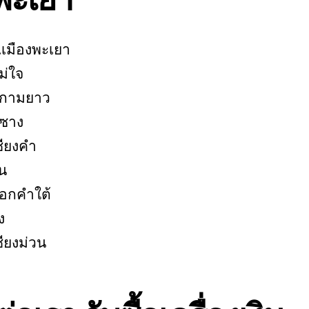
.เมืองพะเยา
ม่ใจ
ูกามยาว
ูซาง
ชียงคำ
ุน
อกคำใต้
ง
ชียงม่วน