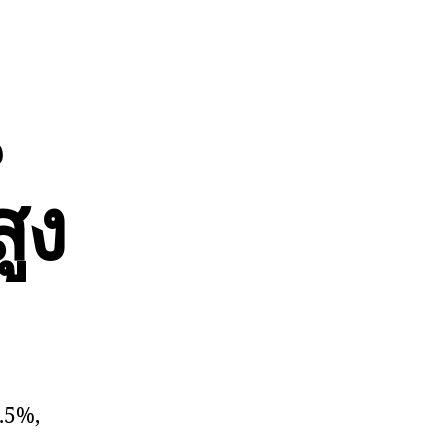
ูง
2.5%,