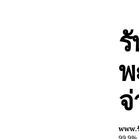
รั
พ
จ
www.ร
99.9% 